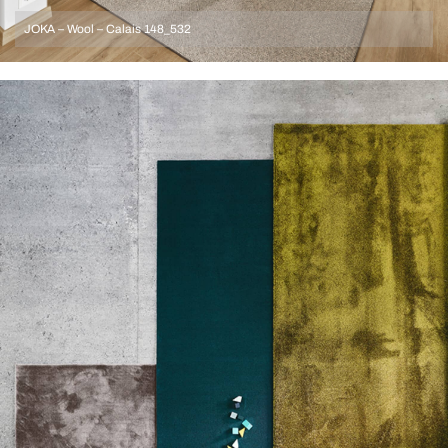
JOKA – Wool – Calais 148_532