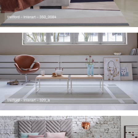
tretford – Interart – 350_0084
tretford – Interart – 320_a