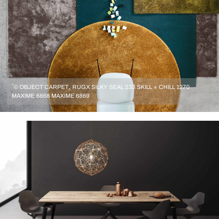
´´© OBJECT CARPET„ RUGX SILKY SEAL 233 SKILL × CHILL 1270
MAXIME 6868 MAXIME 6869