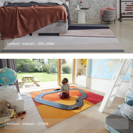
tretford – Interart – 350_0084
tretford – Interart – 27688