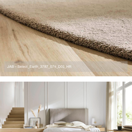
JAB – Select_Earth_3787_074_D01_HR