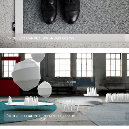
´´© OBJECT CARPET„ WRL-RUGX 002799
´´© OBJECT CARPET„ POD-RUGX_002919