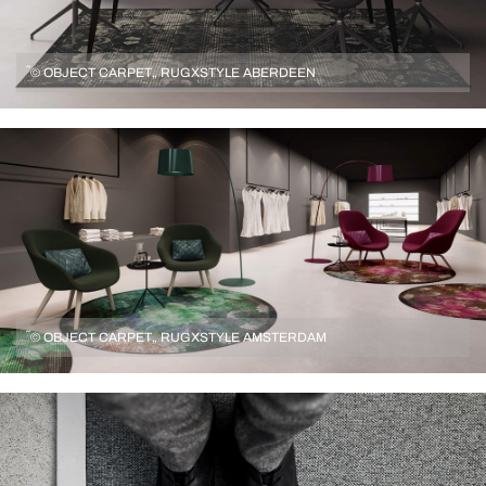
´´© OBJECT CARPET„ RUGXSTYLE ABERDEEN
´´© OBJECT CARPET„ RUGXSTYLE AMSTERDAM