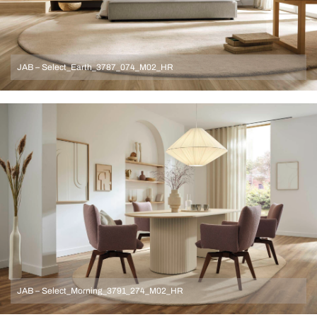
JAB – Select_Earth_3787_074_M02_HR
JAB – Select_Morning_3791_274_M02_HR